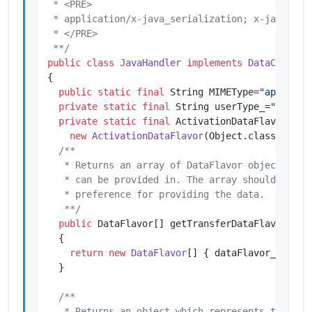
 * <PRE>

 * application/x-java_serialization; x-java-cont
 * </PRE>

 **/
public
class
JavaHandler
implements
DataContent
{

public
static
final
 String MIMEType=
"applicat
private
static
final
 String userType_=
"Java o
private
static
final
 ActivationDataFlavor data
new
ActivationDataFlavor
(Object.class,MIMETy
/**

   * Returns an array of DataFlavor objects indi
   * can be provided in. The array should be ord
   * preference for providing the data.

   **/
public
 DataFlavor[] getTransferDataFlavors()

  {

return
new
DataFlavor
[] { dataFlavor_ };

  }

/**

   * Returns an object which represents the data