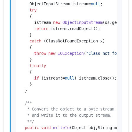
    ObjectInputStream istream=
null
;

try
    {

      istream=
new
ObjectInputStream
(ds.getInputS
return
 istream.readObject();

    }

catch
 (ClassNotFoundException x)

    {

throw
new
IOException
(
"Class not found"
);

    }

finally
    {

if
 (istream!=
null
) istream.close();

    }

  }

/**

   * Convert the object to a byte stream of the 
   * and write it to the output stream.

   **/
public
void
writeTo
(Object obj,String mimeTyp