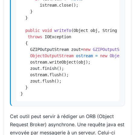
        istream.close();

    }

  }

public
void
writeTo
(Object obj, String mimeTy
throws
 IOException

  {

    GZIPOutputStream zout=
new
GZIPOutputStream
(
ObjectOutputStream
ostream
=
new
ObjectOutp
    ostream.writeObject(obj);

    zout.finish();

    ostream.flush();

    zout.flush();

  }

}
Cet outil peut servir à rédiger un ORB (Object
Request Broker) asynchrone. Une requête java est
envoyée par messagerie à un serveur. Celui-ci