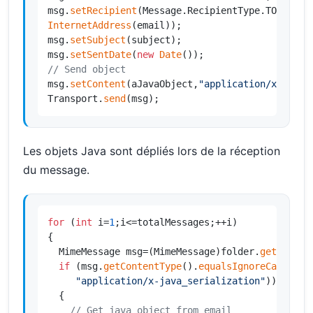
msg.
setRecipient
(Message.RecipientType.TO,
new
InternetAddress
(email));

msg.
setSubject
(subject);

msg.
setSentDate
(
new
Date
// Send object
msg.
setContent
(aJavaObject,
"application/x-java_
Transport.
send
(msg);
Les objets Java sont dépliés lors de la réception
du message.
for
 (
int
 i=
1
;i<=totalMessages;++i)

{

  MimeMessage msg=(MimeMessage)folder.
getMessag
if
 (msg.
getContentType
().
equalsIgnoreCase
(

"application/x-java_serialization"
))

  {

// Get java object from email