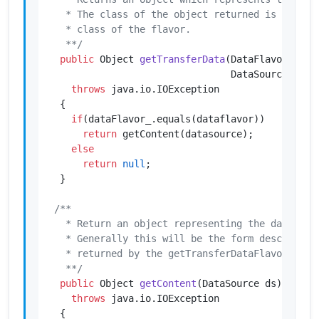
   * The class of the object returned is defined
   * class of the flavor.

   **/
public
 Object 
getTransferData
(DataFlavor dataf
                                DataSource data
throws
 java.io.IOException

  {

if
(dataFlavor_.equals(dataflavor))

return
 getContent(datasource);

else
return
null
;

  }

/**

   * Return an object representing the data in i
   * Generally this will be the form described b
   * returned by the getTransferDataFlavors meth
   **/
public
 Object 
getContent
(DataSource ds)
throws
 java.io.IOException

  {
