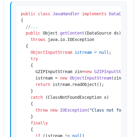
public
class
JavaHandler
implements
DataContent
{

//...
public
 Object 
getContent
(DataSource ds)
throws
 java.io.IOException

  {

ObjectInputStream
istream
=
null
;

try
    {

      GZIPInputStream zin=
new
GZIPInputStream
(d
      istream = 
new
ObjectInputStream
(zin);

return
 istream.readObject();

    }

catch
 (ClassNotFoundException x)

    {

throw
new
IOException
(
"Class not found"
);

    }

finally
    {

if
 (istream != 
null
)
