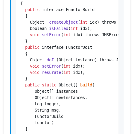
{

public
 interface FunctorBuild

  {

Object  
createObject
(
int
 idx)
 throws JMSExc
boolean 
isFailed
(
int
 idx)
;

void
setError
(
int
 idx)
 throws JMSException
;

  }

public
 interface FunctorDoIt

  {

Object 
doIt
(Object instance)
 throws JMSExce
void
setError
(
int
 idx)
;

void
resurate
(
int
 idx)
;

  }

public
static
 Object[] 
build
(

      Object[] instances,

      Object[] newInstances,

      Log logger,

      String msg,

      FunctorBuild

      functor)

  {
