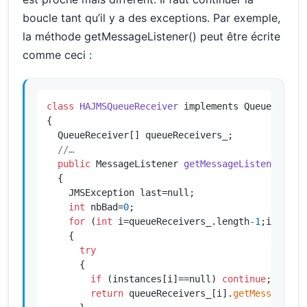
boucle tant qu’il y a des exceptions. Par exemple,
la méthode getMessageListener() peut être écrite
comme ceci :
class
HAJMSQueueReceiver
 implements QueueReceive
{

  QueueReceiver[] queueReceivers_;

//…
public
 MessageListener 
getMessageListener
()
 t
{

    JMSException last=null;

int
 nbBad=
0
;

for
 (
int
 i=queueReceivers_.length
-1
;i>=
0
;--i
    {

try
      {

if
 (instances[i]==null) 
continue
;

return
 queueReceivers_[i].
getMessageLis