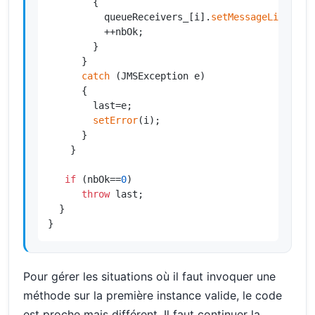
        {

          queueReceivers_[i].
setMessageListener
          ++nbOk;

        }

      }

catch
 (JMSException e)

      {

        last=e;

setError
(i);

      }

    }

if
 (nbOk==
0
)

throw
 last;

  }

}
Pour gérer les situations où il faut invoquer une
méthode sur la première instance valide, le code
est proche mais différent. Il faut continuer la