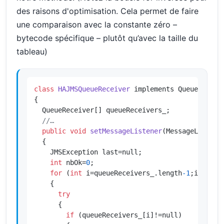
des raisons d'optimisation. Cela permet de faire
une comparaison avec la constante zéro –
bytecode spécifique – plutôt qu’avec la taille du
tableau)
class
HAJMSQueueReceiver
 implements QueueReceive
{

  QueueReceiver[] queueReceivers_;

//…
public
void
setMessageListener
(MessageListene
{

    JMSException last=null;

int
 nbOk=
0
;

for
 (
int
 i=queueReceivers_.length
-1
;i>=
0
;--i
    {

try
      {

if
 (queueReceivers_[i]!=null)
