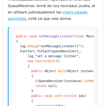
QueueReceiver. Armé de nos nouveaux jouets, et
en utilisant judicieusement les
inners classes
anonymes
, voilà ce que cela donne.
public
void
setMessageListener
(
final
 MessageLis
{

  log.
debug
(
"setMessageListener()"
);

  Functors.forEach(queueReceivers_,

      log,
"set a message listner"
,

new
FunctorDoIt
()

      {

public
 Object 
doIt
(Object instance) thro
        {

          ((QueueReceiver)instance).
setMessageL
return
 null;

        }

public
void
setError
(
int
 idx)

        {

unregister
(idx);
