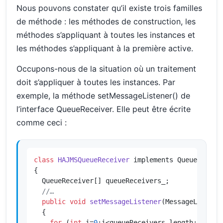
Nous pouvons constater qu’il existe trois familles
de méthode : les méthodes de construction, les
méthodes s’appliquant à toutes les instances et
les méthodes s’appliquant à la première active.
Occupons-nous de la situation où un traitement
doit s’appliquer à toutes les instances. Par
exemple, la méthode setMessageListener() de
l’interface QueueReceiver. Elle peut être écrite
comme ceci :
class
HAJMSQueueReceiver
 implements QueueReceive
{

  QueueReceiver[] queueReceivers_;

//…
public
void
setMessageListener
(MessageListene
{

for
 (
int
 i=
0
;i<queueReceivers.length;++i)
