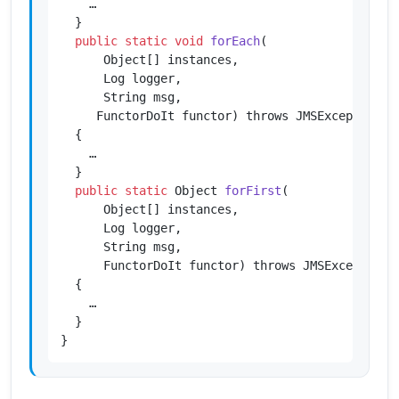
    …

  }

public
static
void
forEach
(

      Object[] instances,

      Log logger,

      String msg,

     FunctorDoIt functor)
 throws JMSException

{

    …

  }

public
static
 Object 
forFirst
(

      Object[] instances,

      Log logger,

      String msg,

      FunctorDoIt functor)
 throws JMSException

{

    …

  }

}