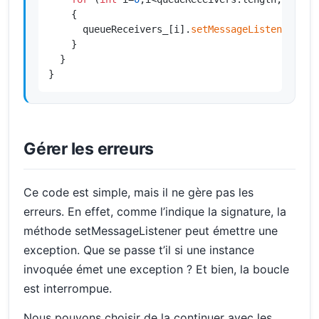
    {

      queueReceivers_[i].
setMessageListener
(msg
    }

  }

}
Gérer les erreurs
Ce code est simple, mais il ne gère pas les
erreurs. En effet, comme l’indique la signature, la
méthode setMessageListener peut émettre une
exception. Que se passe t’il si une instance
invoquée émet une exception ? Et bien, la boucle
est interrompue.
Nous pouvons choisir de la continuer avec les