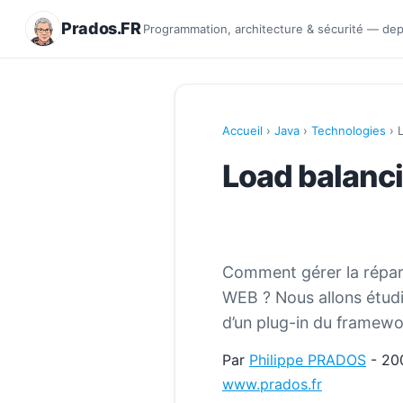
Prados.FR
Programmation, architecture & sécurité — de
Accueil
›
Java
›
Technologies
› L
Load balanci
Comment gérer la réparti
WEB ? Nous allons étudi
d’un plug-in du framewor
Par
Philippe PRADOS
- 20
www.prados.fr