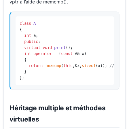
vptr à l’aide de memcmp().
class
A
{

int
 a;

public
:

virtual
void
print
()
;

int
operator
 ==(
const
 A& x)

  {

return
 !
memcmp
(
this
,&x,
sizeof
(x)); 
// Erreu
  }

};
Héritage multiple et méthodes
virtuelles