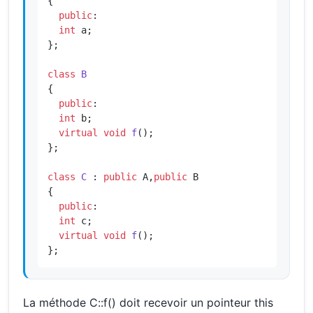
{

public
:

int
 a;

};

class
B
{

public
:

int
 b;

virtual
void
f
()
;

};

class
C
 : 
public
 A,
public
 B

{

public
:

int
 c;

virtual
void
f
()
;

};
La méthode C::f() doit recevoir un pointeur this