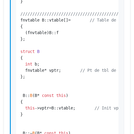
}

///////////////////////////////////////////////
fnvtable B::vtable[]=        
// Table de saut d
{

  (fnvtable)B::f

};

struct
B
{

int
 b;

  fnvtable* vptr;        
// Pt de tbl de saut
};

 B::
B
(B* 
const
this
)

{

this
->vptr=B::vtable;        
// Init vptr
}

 B::~
B
(B* 
const
this
)
