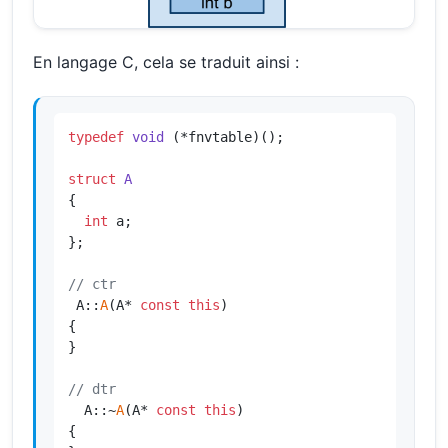
En langage C, cela se traduit ainsi :
typedef
void
(*fnvtable)
()
;

struct
A
{

int
 a;

};

// ctr
 A::
A
(A* 
const
this
)

{

}

// dtr
  A::~
A
(A* 
const
this
)

{
