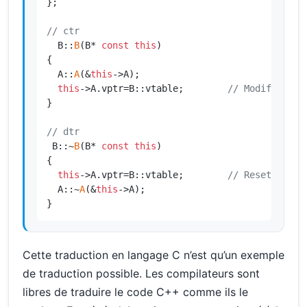
};

// ctr
  B::
B
(B* 
const
this
)

{

  A::
A
(&
this
->A);

this
->A.vptr=B::vtable;        
// Modifie vpt
}

// dtr
 B::~
B
(B* 
const
this
)

{

this
->A.vptr=B::vtable;        
// Reset vptr 
  A::~
A
(&
this
->A);

}
Cette traduction en langage C n’est qu’un exemple
de traduction possible. Les compilateurs sont
libres de traduire le code C++ comme ils le