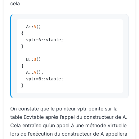
cela :
  A::
A
()

{

  vptr=A::vtable;

}

  B::
B
()

{

  A::
A
();

  vptr=B::vtable;

}
On constate que le pointeur vptr pointe sur la
table B::vtable après l’appel du constructeur de A.
Cela entraîne qu’un appel à une méthode virtuelle
lors de l’exécution du constructeur de A appellera