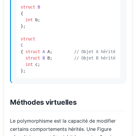
struct
B
{

int
 b;

};

struct
C
{ 
struct
A
 A;         
// Objet A hérité
struct
B
 B;         
// Objet B hérité
int
 c;

};
Méthodes virtuelles
Le polymorphisme est la capacité de modifier
certains comportements hérités. Une Figure