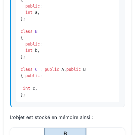
public
:

int
 a;

};

class
B
{

public
:

int
 b;

};

class
C
 : 
public
 A,
public
 B

{ 
public
:

int
 c;

};
L’objet est stocké en mémoire ainsi :