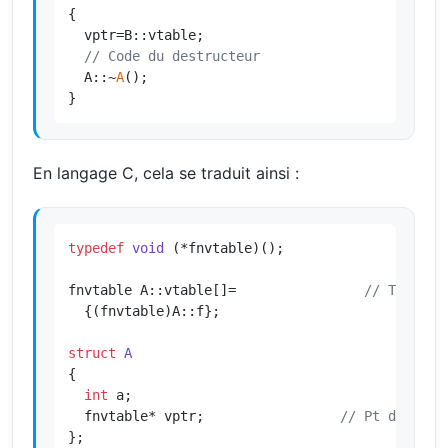
{

  vptr=B::vtable;

// Code du destructeur
  A::~
A
();

}
En langage C, cela se traduit ainsi :
typedef
void
(*fnvtable)
()
;

fnvtable A::vtable[]=                
// Table d
  {(fnvtable)A::f};

struct
A
{

int
 a;

  fnvtable* vptr;                 
// Pt de tbl 
};
