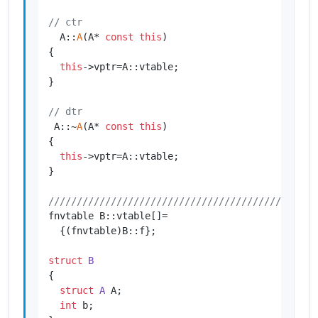
// ctr
  A::
A
(A* 
const
this
)

{

this
->vptr=A::vtable;                        
}

// dtr
 A::~
A
(A* 
const
this
)

{

this
->vptr=A::vtable;                        
}

///////////////////////////////////////////////
fnvtable B::vtable[]=                        
//
  {(fnvtable)B::f};

struct
B
{

struct
A
 A;                                  
int
 b;
