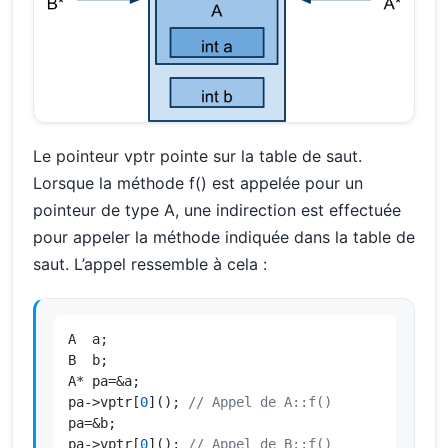
Le pointeur vptr pointe sur la table de saut.
Lorsque la méthode f() est appelée pour un
pointeur de type A, une indirection est effectuée
pour appeler la méthode indiquée dans la table de
saut. L’appel ressemble à cela :
A  a;

B  b;

A* pa=&a;

pa->vptr[
0
](); 
// Appel de A::f()
pa=&b;

pa->vptr[
0
](); 
// Appel de B::f()