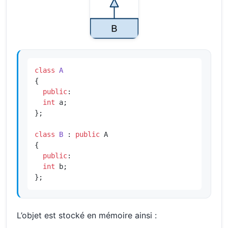
class
A
{

public
:

int
 a;

};

class
B
 : 
public
 A

{

public
:

int
 b;

};
L’objet est stocké en mémoire ainsi :