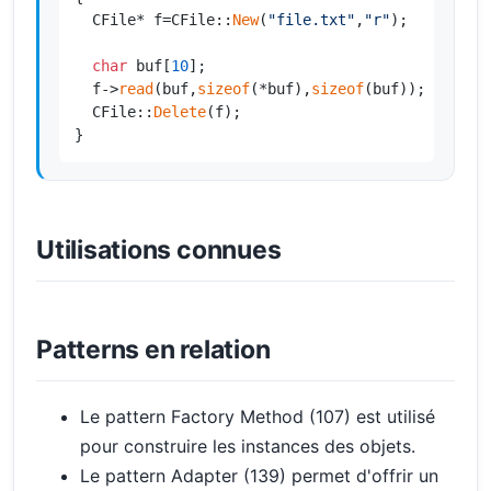
  CFile* f=CFile::
New
(
"file.txt"
,
"r"
);

char
 buf[
10
];

  f->
read
(buf,
sizeof
(*buf),
sizeof
(buf));

  CFile::
Delete
(f);

}
Utilisations connues
Patterns en relation
Le pattern Factory Method (107) est utilisé
pour construire les instances des objets.
Le pattern Adapter (139) permet d'offrir un