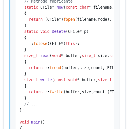
// Méthode fabricante
static
 CFile* 
New
(
const
char
* filename,
const
{

return
 (CFile*)
fopen
(filename,mode);

  }

static
void
Delete
(CFile* p)
{

    ::
fclose
((FILE*)
this
);

  }

size_t
read
(
void
* buffer,
size_t
 size,
size_t
 c
{

return
 ::
fread
(buffer,size,count,(FILE*)
thi
  }

size_t
write
(
const
void
* buffer,
size_t
 size,
s
{

return
 ::
fwrite
(buffer,size,count,(FILE*)
th
  }

// ...
};

void
main
()
{
