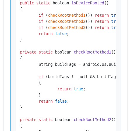
public
static
 boolean 
isDeviceRooted
()
{

if
 (
checkRootMethod1
()) 
return
true
;

if
 (
checkRootMethod2
()) 
return
true
;

if
 (
checkRootMethod3
()) 
return
true
;

return
false
;

}

private
static
 boolean 
checkRootMethod1
()
{

        String buildTags = android.os.Build.TAGS
if
 (buildTags != null && buildTags.
cont
        {

return
true
;

        }

return
false
;

}

private
static
 boolean 
checkRootMethod2
()
{
