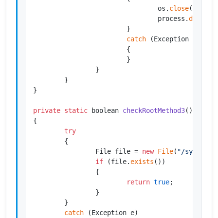
                                os.
close
();

                                process.
destroy
                        }

catch
 (Exception e)

                        {

                        }

                }

        }

}

private
static
 boolean 
checkRootMethod3
()
{

try
        {

                File file = 
new
File
(
"/system/a
if
 (file.
exists
())

                {

return
true
;

                }

        }

catch
 (Exception e)
