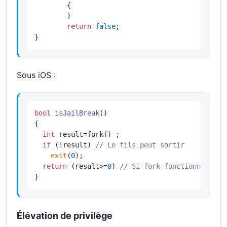
        {

        }

return
false
;

}
Sous iOS :
bool
isJailBreak
()
{

int
 result=fork() ;

if
 (!result) 
// Le fils peut sortir
exit
(
0
);

return
 (result>=
0
) 
// Si fork fonctionne, jai
}
Élévation de privilège