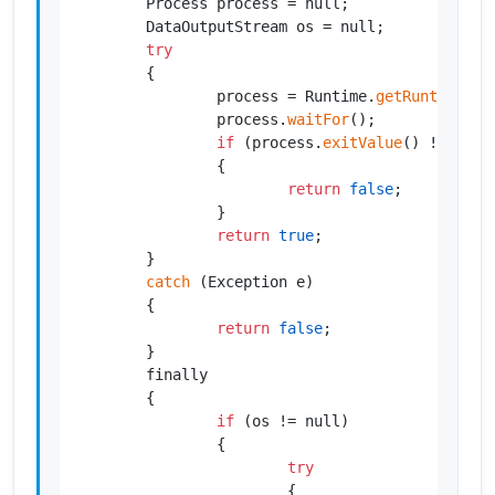
        Process process = null;

        DataOutputStream os = null;

try
        {

                process = Runtime.
getRuntime
().
                process.
waitFor
();

if
 (process.
exitValue
() != 
0
)

                {

return
false
;

                }

return
true
;

        }

catch
 (Exception e)

        {

return
false
;

        }

        finally

        {

if
 (os != null)

                {

try
                        {
