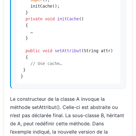
    initCache();

  }

private
void
initCache
()
  {

    …

  }

public
void
setAttribut
(String attr)
  {

// Use cache…
 }

}
Le constructeur de la classe A invoque la
méthode setAttribut(). Celle-ci est abstraite ou
n’est pas déclarée final. La sous-classe B, héritant
de A, peut redéfinir cette méthode. Dans
l’exemple indiqué, la nouvelle version de la