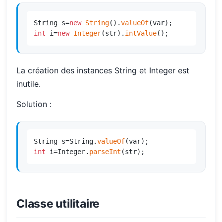
String s=
new
String
().
valueOf
int
 i=
new
Integer
(str).
intValue
();
La création des instances String et Integer est
inutile.
Solution :
String s=String.
valueOf
int
 i=Integer.
parseInt
(str);
Classe utilitaire