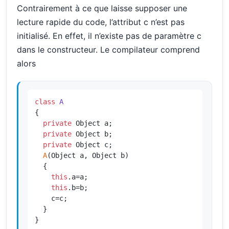
Contrairement à ce que laisse supposer une
lecture rapide du code, l’attribut c n’est pas
initialisé. En effet, il n’existe pas de paramètre c
dans le constructeur. Le compilateur comprend
alors
class
A
{

private
 Object a;

private
 Object b;

private
 Object c;

A
(Object a, Object b)

  {

this
.a=a;

this
.b=b;

    c=c;

  }

}