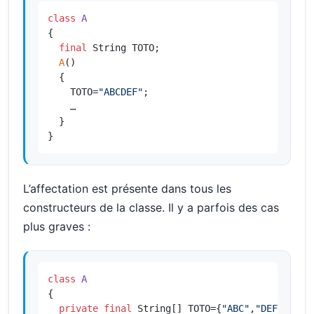
class
A
{

final
 String TOTO;

A
()

  {

    TOTO=
"ABCDEF"
;

    …

  }

}
L’affectation est présente dans tous les
constructeurs de la classe. Il y a parfois des cas
plus graves :
class
A
{

private
final
 String[] TOTO={
"ABC"
,
"DEF"
,
"GHI