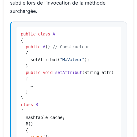
subtile lors de l’invocation de la méthode
surchargée.
public
class
A
{

public
A
()
// Constructeur
  {

    setAttribut(
"MaValeur"
);

  }

public
void
setAttribut
(String attr)
  {

    …

  }

class
B
{

  Hashtable cache;

  B()

  {

super
();
