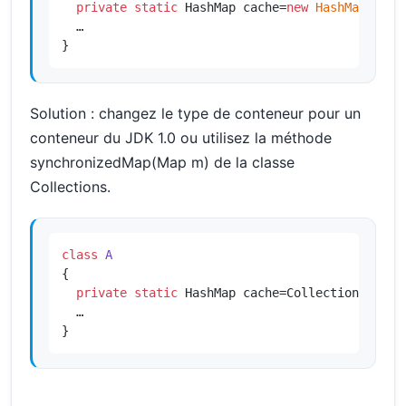
private
static
 HashMap cache=
new
HashMap
();

  …

}
Solution : changez le type de conteneur pour un
conteneur du JDK 1.0 ou utilisez la méthode
synchronizedMap(Map m) de la classe
Collections.
class
A
{

private
static
 HashMap cache=Collections.
sync
  …

}