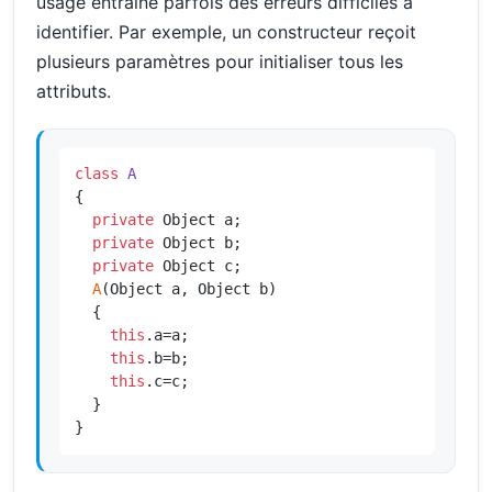
usage entraîne parfois des erreurs difficiles à
identifier. Par exemple, un constructeur reçoit
plusieurs paramètres pour initialiser tous les
attributs.
class
A
{

private
 Object a;

private
 Object b;

private
 Object c;

A
(Object a, Object b)

  {

this
.a=a;

this
.b=b;

this
.c=c;

  }

}