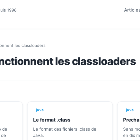
Article
puis 1998
nnent les classloaders
ctionnent les classloaders
java
java
Le format .class
Precha
e de
Le format des fichiers .class de
Sans mod
t de
Java.
en dix m