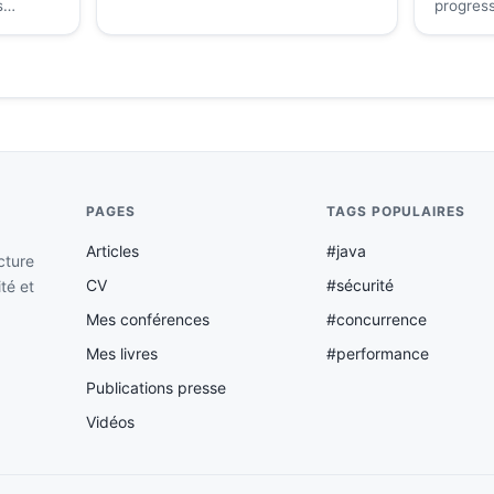
s
progres
votre ap
PAGES
TAGS POPULAIRES
Articles
#java
cture
CV
#sécurité
ité et
Mes conférences
#concurrence
Mes livres
#performance
Publications presse
Vidéos