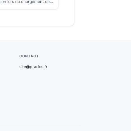
sion lors du chargement de
plet.
CONTACT
site@prados.fr