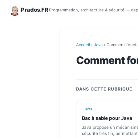
Prados.FR
Programmation, architecture & sécurité — de
Accueil
›
Java
› Comment fonctio
Comment fon
DANS CETTE RUBRIQUE
java
Bac à sable pour Java
Java propose un mécanism
sécurité très fin, permettan