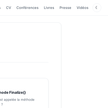
s
CV
Conférences
Livres
Presse
Vidéos
☾
ode Finalize()
st appelée la méthode
) ?