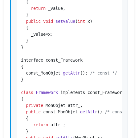
{

return
 _value;

  }

public
void
setValue
(
int
 x)
{

    _value=x;

  }

}

interface const_Framework

{

const_MonObjet 
getAttr
()
; 
/* const */
}

class
Framework
 implements const_Framework

{

private
 MonObjet attr_;

public
 const_MonObjet 
getAttr
()
/* const */
{

return
 attr_;

  }

public
void
setAttr
(MonObjet x)