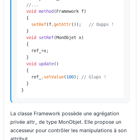
//...
void
method
(Framework f)
{

setRef
(f.
getAttr
());   
// Oupps !
  }

void
setRef
(MonObjet x)
{

    ref_=x;

  }

void
update
()
{

    ref_.
setValue
(
100
); 
// Glups !
  }

}
La classe Framework possède une agrégation
privée attr_ de type MonObjet. Elle propose un
accesseur pour contrôler les manipulations à son
attribut.