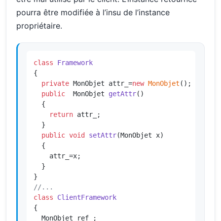
pourra être modifiée à l’insu de l’instance
propriétaire.
class
Framework
{

private
 MonObjet attr_=
new
MonObjet
();

public
  MonObjet 
getAttr
()
{

return
 attr_;

  }

public
void
setAttr
(MonObjet x)
{

    attr_=x;

  }

//...
class
ClientFramework
{

  MonObjet ref_;
