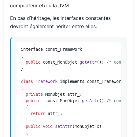
compilateur et/ou la JVM.
En cas d’héritage, les interfaces constantes
devront également hériter entre elles.
interface const_Framework

{

public
 const_MonObjet 
getAttr
()
; 
/* const */
}

class
Framework
 implements const_Framework

{

private
 MonObjet attr_;

public
  const_MonObjet 
getAttr
()
/* const */
{

return
 attr_;

  }

public
void
setAttr
(MonObjet x)
{
