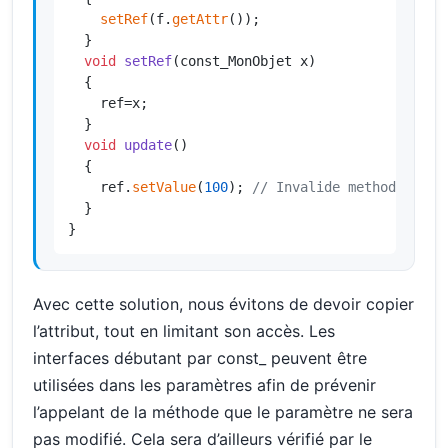
setRef
(f.
getAttr
());

  }

void
setRef
(const_MonObjet x)
{

    ref=x;

  }

void
update
()
{

    ref.
setValue
(
100
); 
// Invalide methode !
  }

}
Avec cette solution, nous évitons de devoir copier
l’attribut, tout en limitant son accès. Les
interfaces débutant par const_ peuvent être
utilisées dans les paramètres afin de prévenir
l’appelant de la méthode que le paramètre ne sera
pas modifié. Cela sera d’ailleurs vérifié par le