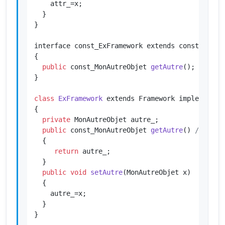
    attr_=x;

  }

}

interface const_ExFramework extends const_Framew
{

public
 const_MonAutreObjet 
getAutre
()
; 
/* con
}

class
ExFramework
 extends Framework implements c
{

private
 MonAutreObjet autre_;

public
 const_MonAutreObjet 
getAutre
()
/* cons
{

return
 autre_;

  }

public
void
setAutre
(MonAutreObjet x)
{

    autre_=x;

  }

}