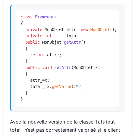
class
Framework
{

private
 MonObjet attr_=
new
MonObjet
();

private
int
      total_;

public
 MonObjet 
getAttr
()
{

return
 attr_;

  }

public
void
setAttr
(MonObjet x)
{

    attr_=x;

    total_=x.
getValue
()*
2
;

  }

}
Avec la nouvelle version de la classe, l’attribut
total_ n’est pas correctement valorisé si le client