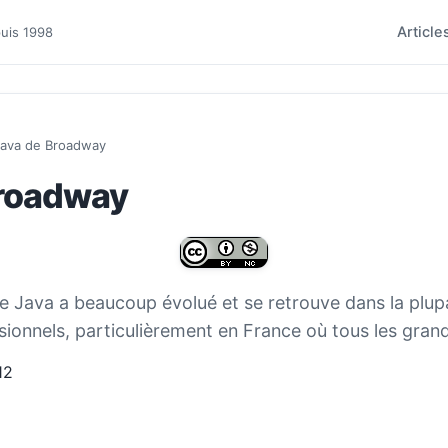
Article
puis 1998
java de Broadway
Broadway
ge Java a beaucoup évolué et se retrouve dans la plup
onnels, particulièrement en France où tous les grands
12