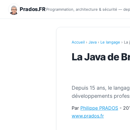
Prados.FR
Programmation, architecture & sécurité — de
Accueil
›
Java
›
Le langage
› La 
La Java de 
Depuis 15 ans, le langa
développements professi
Par
Philippe PRADOS
- 20
www.prados.fr