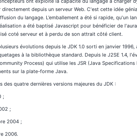
oncepteurs ont exploité la capacité du langage à charger
r directement depuis un serveur Web. C'est cette idée géni
ffusion du langage. L’emballement a été si rapide, qu'un la
alisation a été baptisé Javascript pour bénéficier de l'aura
isé coté serveur et à perdu de son attrait côté client.
usieurs évolutions depuis le JDK 1.0 sorti en janvier 1996, 
etages à la bibliothèque standard. Depuis le J2SE 1.4, l'é
Community Process) qui utilise les JSR (Java Specification
ents sur la plate-forme Java.
ies des quatre dernières versions majeures du JDK :
 ;
002 ;
bre 2004 ;
re 2006.