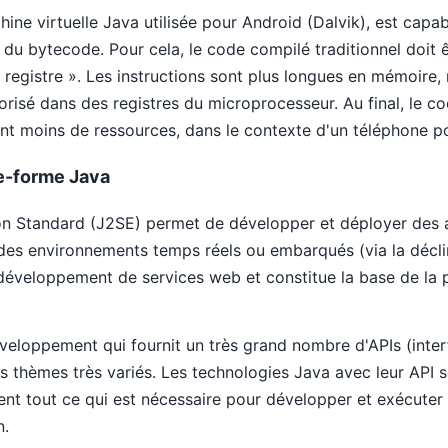
ine virtuelle Java utilisée pour Android (Dalvik), est capa
du bytecode. Pour cela, le code compilé traditionnel doit ê
 « registre ». Les instructions sont plus longues en mémoire
isé dans des registres du microprocesseur. Au final, le co
 moins de ressources, dans le contexte d'un téléphone po
te-forme Java
on Standard (J2SE) permet de développer et déployer des ap
 des environnements temps réels ou embarqués (via la décl
 développement de services web et constitue la base de la 
veloppement qui fournit un très grand nombre d'APIs (int
thèmes très variés. Les technologies Java avec leur API so
ent tout ce qui est nécessaire pour développer et exécuter 
n.