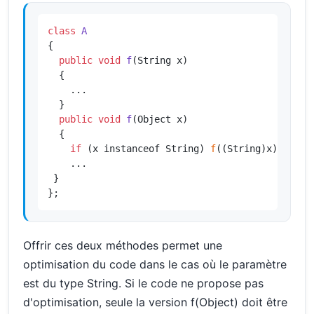
class
A
{

public
void
f
(String x)
{

    ...

  }

public
void
f
(Object x)
{

if
 (x instanceof String) 
f
((String)x);

    ...

 }

};
Offrir ces deux méthodes permet une
optimisation du code dans le cas où le paramètre
est du type String. Si le code ne propose pas
d'optimisation, seule la version f(Object) doit être