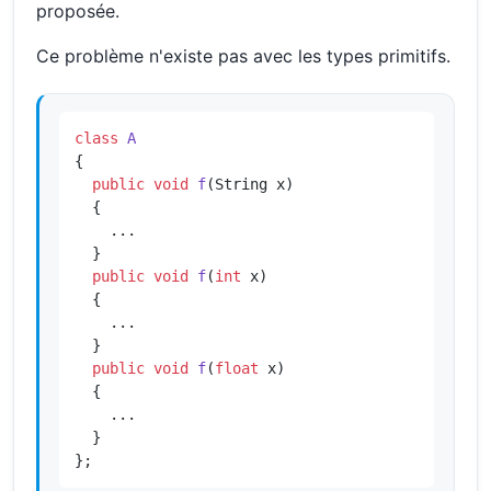
proposée.
Ce problème n'existe pas avec les types primitifs.
class
A
{

public
void
f
(String x)
{

    ...

  }

public
void
f
(
int
 x)
{

    ...

  }

public
void
f
(
float
 x)
{

    ...

  }

};