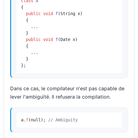
class
A
{

public
void
f
(String x)
{

    ...

  }

public
void
f
(Date x)
{

    ...

  }

};
Dans ce cas, le compilateur n'est pas capable de
lever l'ambiguïté. Il refusera la compilation.
a.
f
(null); 
// Ambiguity