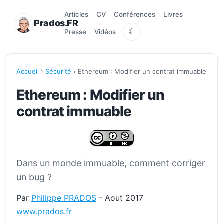
Articles
CV
Conférences
Livres
Prados.FR
☾
Presse
Vidéos
Accueil
›
Sécurité
› Ethereum : Modifier un contrat immuable
Ethereum : Modifier un
contrat immuable
Dans un monde immuable, comment corriger
un bug ?
Par
Philippe PRADOS
- Aout 2017
www.prados.fr