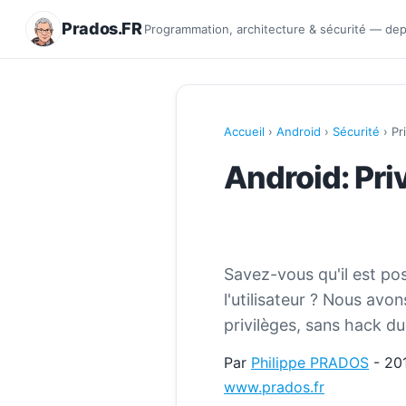
Prados.FR
Programmation, architecture & sécurité — de
Accueil
›
Android
›
Sécurité
› Pr
Android: Pri
Savez-vous qu'il est pos
l'utilisateur ? Nous avon
privilèges, sans hack d
Par
Philippe PRADOS
- 20
www.prados.fr