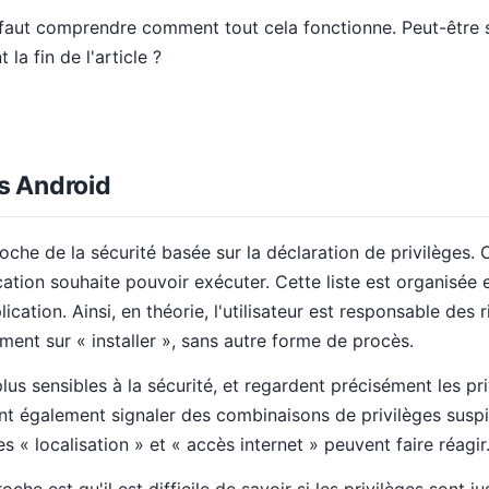
l faut comprendre comment tout cela fonctionne. Peut-être
 la fin de l'article ?
us Android
he de la sécurité basée sur la déclaration de privilèges. C
cation souhaite pouvoir exécuter. Cette liste est organisée e
plication. Ainsi, en théorie, l'utilisateur est responsable des 
ement sur « installer », sans autre forme de procès.
plus sensibles à la sécurité, et regardent précisément les pr
nt également signaler des combinaisons de privilèges suspi
 « localisation » et « accès internet » peuvent faire réagir
he est qu'il est difficile de savoir si les privilèges sont ju