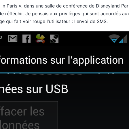
 in Paris », dans une salle de conférence de Disneyland Par
e réfléchir. Je pensais aux privilèges qui sont accordés aux
e qui fait voir rouge l'utilisateur : l'envoi de SMS.