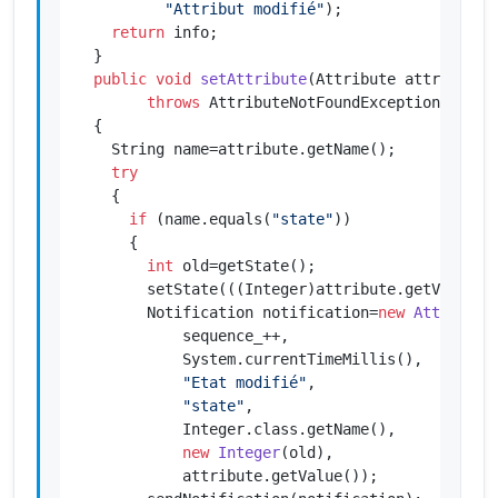
"Attribut modifié"
);

return
 info;

  }

public
void
setAttribute
(Attribute attribute)
throws
 AttributeNotFoundException, Inval
  {

    String name=attribute.getName();

try
    {

if
 (name.equals(
"state"
))

      {

int
 old=getState();

        setState(((Integer)attribute.getValue())
        Notification notification=
new
Attribute
            sequence_++,

            System.currentTimeMillis(),

"Etat modifié"
,

"state"
,

            Integer.class.getName(),

new
Integer
(old),

            attribute.getValue());
