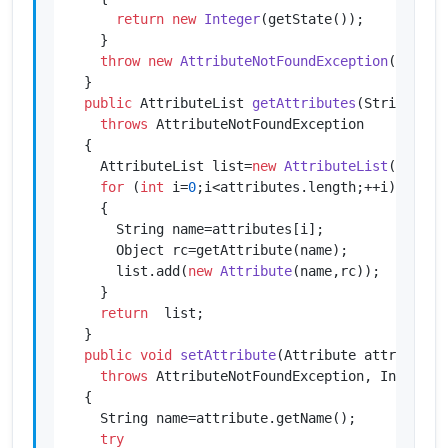
return
new
Integer
(getState());

    }

throw
new
AttributeNotFoundException
(attribu
  }

public
 AttributeList 
getAttributes
(String[] a
throws
 AttributeNotFoundException

  {

    AttributeList list=
new
AttributeList
();

for
 (
int
 i=
0
;i<attributes.length;++i)

    {

      String name=attributes[i];

      Object rc=getAttribute(name);

      list.add(
new
Attribute
(name,rc));

    }

return
  list;

  }

public
void
setAttribute
(Attribute attribute)
throws
 AttributeNotFoundException, InvalidAt
  {

    String name=attribute.getName();

try