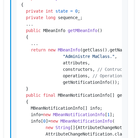
{

private
int
state
=
0
;

private
long
 sequence_;

  ...

public
 MBeanInfo 
getMBeanInfo
()
  {

    ...

return
new
MBeanInfo
(getClass().getName(),

"Administre MaClass."
,

                 attributes,

                 constructors, 
// Contructeur
                 operations, 
// Operation
                 getNotificationInfo()); 
// Not
  }

public
final
 MBeanNotificationInfo[] getNotifi
  {

    MBeanNotificationInfo[] info;

    info=
new
MBeanNotificationInfo
[
1
];

    info[
0
]=
new
MBeanNotificationInfo
(

new
String
[]{AttributeChangeNotificati
          AttributeChangeNotification.class.getN