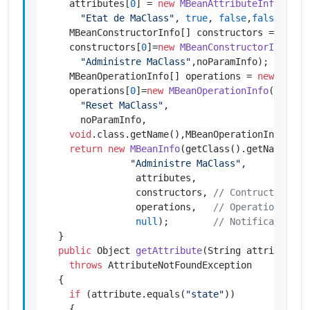
    attributes[
0
] = 
new
MBeanAttributeInfo
(
"sta
"Etat de MaClass"
, 
true
, 
false
,
false
);

    MBeanConstructorInfo[] constructors = 
new
M
    constructors[
0
]=
new
MBeanConstructorInfo
(
"M
"Administre MaClass"
,noParamInfo);

    MBeanOperationInfo[] operations = 
new
MBean
    operations[
0
]=
new
MBeanOperationInfo
(
"reset
"Reset MaClass"
,

      noParamInfo,

void
.class.getName(),MBeanOperationInfo.ACTI
return
new
MBeanInfo
(getClass().getName(),

"Administre MaClass"
,

                attributes,

                constructors, 
// Contructeur
                operations,   
// Operation
null
);        
// Notification
  }

public
 Object 
getAttribute
(String attribute)
throws
 AttributeNotFoundException

  {

if
 (attribute.equals(
"state"
))

    {
