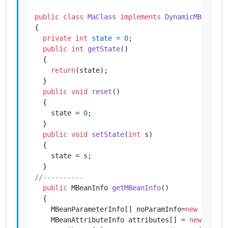
public
class
MaClass
implements
DynamicMBean
{

private
int
state
=
0
;

public
int
getState
()
  {

return
(state);

  }

public
void
reset
()
  {

    state = 
0
;

  }

public
void
setState
(
int
 s)
  {

    state = s;

//----------
public
 MBeanInfo 
getMBeanInfo
()
  {

    MBeanParameterInfo[] noParamInfo=
new
MBeanP
    MBeanAttributeInfo attributes[] = 
new
MBean