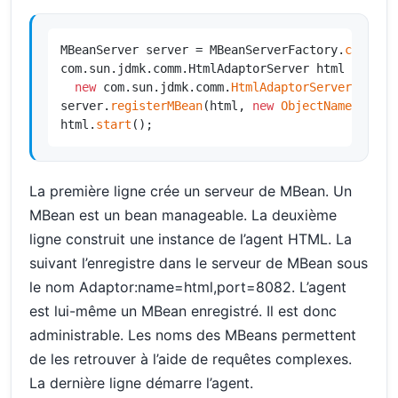
MBeanServer server = MBeanServerFactory.
createM
com.sun.jdmk.comm.HtmlAdaptorServer html =

new
 com.sun.jdmk.comm.
HtmlAdaptorServer
();

server.
registerMBean
(html, 
new
ObjectName
(
"Adap
html.
start
();
La première ligne crée un serveur de MBean. Un
MBean est un bean manageable. La deuxième
ligne construit une instance de l’agent HTML. La
suivant l’enregistre dans le serveur de MBean sous
le nom Adaptor:name=html,port=8082. L’agent
est lui-même un MBean enregistré. Il est donc
administrable. Les noms des MBeans permettent
de les retrouver à l’aide de requêtes complexes.
La dernière ligne démarre l’agent.