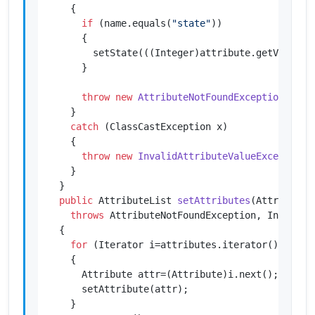
    {

if
 (name.equals(
"state"
))

      {

        setState(((Integer)attribute.getValue())
      }

throw
new
AttributeNotFoundException
(name)
    }

catch
 (ClassCastException x)

    {

throw
new
InvalidAttributeValueException
(
    }

  }

public
 AttributeList 
setAttributes
(AttributeL
throws
 AttributeNotFoundException, InvalidAt
  {

for
 (Iterator i=attributes.iterator();i.hasN
    {

      Attribute attr=(Attribute)i.next();

      setAttribute(attr);

    }
