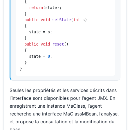
  {

return
(state);

  }

public
void
setState
(
int
 s)
  {

    state = s;

  }

public
void
reset
()
  {

    state = 
0
;

  }

}
Seules les propriétés et les services décrits dans
l’interface sont disponibles pour l’agent JMX. En
enregistrant une instance MaClass, l’agent
recherche une interface MaClassMBean, l’analyse,
et propose la consultation et la modification du
bean.