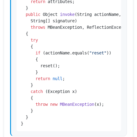
return
 attributes;

  }

public
 Object 
invoke
(String actionName, Object
    String[] signature)
throws
 MBeanException, ReflectionException

  {

try
    {

if
 (actionName.equals(
"reset"
))

      {

        reset();

      }

return
null
;

    }

catch
 (Exception x)

    {

throw
new
MBeanException
(x);

    }

  }

}