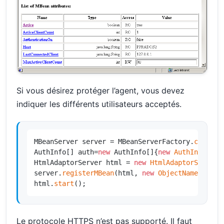
Si vous désirez protéger l’agent, vous devez
indiquer les différents utilisateurs acceptés.
MBeanServer server = MBeanServerFactory.
createM
AuthInfo[] auth=
new
 AuthInfo[]{
new
AuthInfo
(
"ad
HtmlAdaptorServer html = 
new
HtmlAdaptorServer
(
server.
registerMBean
(html, 
new
ObjectName
(
"Adap
html.
start
();
Le protocole HTTPS n’est pas supporté. Il faut