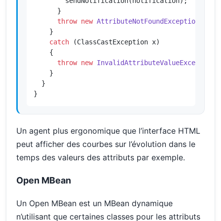
        sendNotification(notification);

      }

throw
new
AttributeNotFoundException
(name)
    }

catch
 (ClassCastException x)

    {

throw
new
InvalidAttributeValueException
(
    }

  }

}
Un agent plus ergonomique que l’interface HTML
peut afficher des courbes sur l’évolution dans le
temps des valeurs des attributs par exemple.
Open MBean
Un Open MBean est un MBean dynamique
n’utilisant que certaines classes pour les attributs