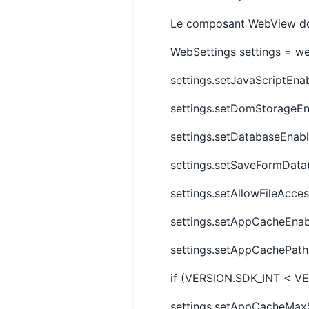
Le composant WebView doit 
WebSettings settings = we
settings.setJavaScriptEnab
settings.setDomStorageEn
settings.setDatabaseEnabl
settings.setSaveFormData(
settings.setAllowFileAcces
settings.setAppCacheEnabl
settings.setAppCachePath(
if (VERSION.SDK_INT < 
settings.setAppCacheMaxS