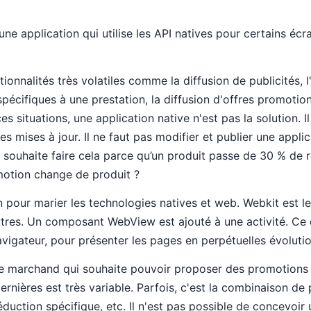
une application qui utilise les API natives pour certains é
ionnalités très volatiles comme la diffusion de publicités, l'
pécifiques à une prestation, la diffusion d'offres promotio
es situations, une application native n'est pas la solution. I
 mises à jour. Il ne faut pas modifier et publier une appl
i souhaite faire cela parce qu’un produit passe de 30 % de
motion change de produit ?
on pour marier les technologies natives et web. Webkit est l
tres. Un composant WebView est ajouté à une activité. Ce d
vigateur, pour présenter les pages en perpétuelles évolutio
te marchand qui souhaite pouvoir proposer des promotions 
rnières est très variable. Parfois, c'est la combinaison de 
réduction spécifique, etc. Il n'est pas possible de concevoir