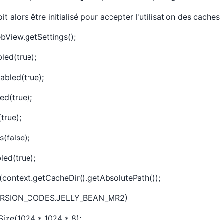
alors être initialisé pour accepter l'utilisation des caches
bView.getSettings();
led(true);
abled(true);
ed(true);
true);
s(false);
ed(true);
context.getCacheDir().getAbsolutePath());
VERSION_CODES.JELLY_BEAN_MR2)
ize(1024 * 1024 * 8);