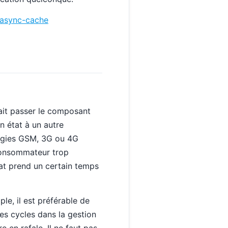
-async-cache
fait passer le composant
 état à un autre
logies GSM, 3G ou 4G
 consommateur trop
tat prend un certain temps
ple, il est préférable de
es cycles dans la gestion
e en rafale. Il ne faut pas