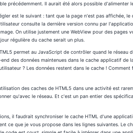
ble précédemment. Il aurait été alors possible d'alimenter l
er est le suivant : tant que la page n'est pas affichée, le 
'utilisateur consulte la dernière version connu par l'applicati
mmage. On utilise justement une WebView pour des pages vo
jour régulière du cache serait un plus.
TML5 permet au JavaScript de contrôler quand le réseau de
k-end des données maintenues dans le cache applicatif de l
l'utilisateur ? Les données restent dans le cache ! Comment 
'utilisation des caches de HTML5 dans une activité est rare
ner qu'avec le réseau. Et c'est un pan entier des spécific
tions, il faudrait synchroniser le cache HTML d'une applicat
ment ce que je vous propose dans les lignes suivantes. Le ch
 le code est court, simple et facile à intégrer dans une app