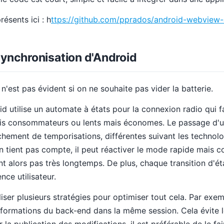
résents ici : h
ttps://github.com/pprados/android-webview
ynchronisation d'Android
'est pas évident si on ne souhaite pas vider la batterie.
id utilise un automate à états pour la connexion radio qui 
is consommateurs ou lents mais économes. Le passage d'un
nchement de temporisations, différentes suivant les techno
'en tient pas compte, il peut réactiver le mode rapide mais
ent alors pas très longtemps. De plus, chaque transition d'é
ence utilisateur.
iliser plusieurs stratégies pour optimiser tout cela. Par exem
formations du back-end dans la même session. Cela évite l
la publication des modifications, il est préférable de le fair