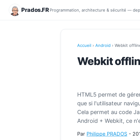
Prados.FR
Programmation, architecture & sécurité — de
Accueil
›
Android
› Webkit offlin
Webkit offli
HTML5 permet de gérer l
que si l'utilisateur navi
Cela permet au code Jav
Android + Webkit, ce n'e
Par
Philippe PRADOS
- 20