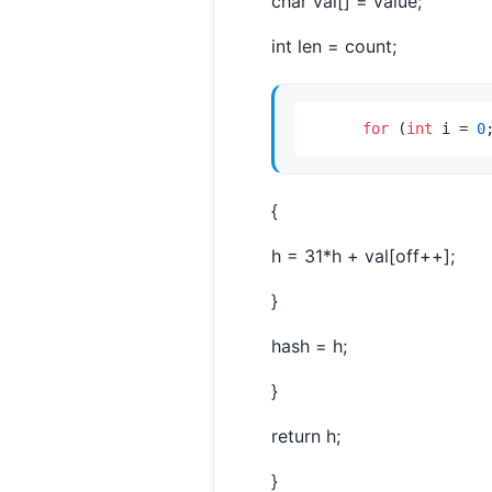
char val[] = value;
int len = count;
for
 (
int
 i = 
0
{
h = 31*h + val[off++];
}
hash = h;
}
return h;
}