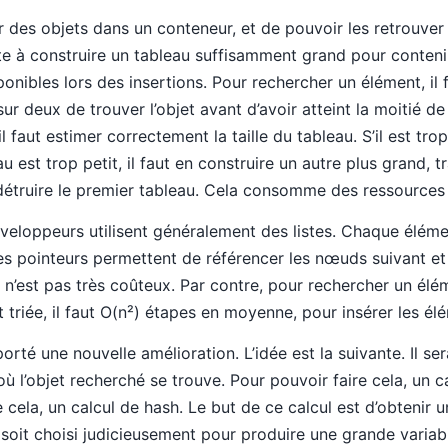
r des objets dans un conteneur, et de pouvoir les retrouver
 à construire un tableau suffisamment grand pour contenir 
nibles lors des insertions. Pour rechercher un élément, il f
 sur deux de trouver l’objet avant d’avoir atteint la moitié d
l faut estimer correctement la taille du tableau. S’il est tro
u est trop petit, il faut en construire un autre plus grand, t
n, détruire le premier tableau. Cela consomme des ressourc
éveloppeurs utilisent généralement des listes. Chaque élém
es pointeurs permettent de référencer les nœuds suivant e
 n’est pas très coûteux. Par contre, pour rechercher un élém
est triée, il faut O(n²) étapes en moyenne, pour insérer les él
orté une nouvelle amélioration. L’idée est la suivante. Il s
où l’objet recherché se trouve. Pour pouvoir faire cela, un c
le cela, un calcul de hash. Le but de ce calcul est d’obtenir
ul soit choisi judicieusement pour produire une grande variabi