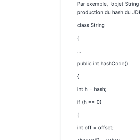
Par exemple, l’objet Strin
production du hash du JDK5
class String
{
...
public int hashCode()
{
int h = hash;
if (h == 0)
{
int off = offset;