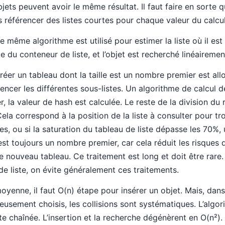
bjets peuvent avoir le même résultat. Il faut faire en sorte q
s référencer des listes courtes pour chaque valeur du calcul
e même algorithme est utilisé pour estimer la liste où il est 
ite du conteneur de liste, et l’objet est recherché linéairemen
 créer un tableau dont la taille est un nombre premier est a
encer les différentes sous-listes. Un algorithme de calcul d
, la valeur de hash est calculée. Le reste de la division du ré
ela correspond à la position de la liste à consulter pour trouv
s, ou si la saturation du tableau de liste dépasse les 70%, 
 est toujours un nombre premier, car cela réduit les risques d
le nouveau tableau. Ce traitement est long et doit être rar
u de liste, on évite généralement ces traitements.
enne, il faut O(n) étape pour insérer un objet. Mais, dans l
ieusement choisis, les collisions sont systématiques. L’algo
te chaînée. L’insertion et la recherche dégénèrent en O(n²).