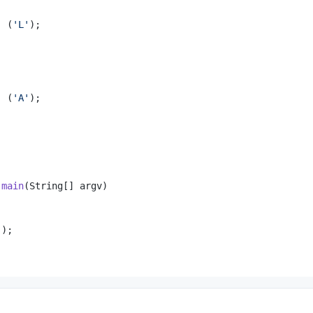
  (
'L'
);

  (
'A'
);

main
(String[] argv)
);
