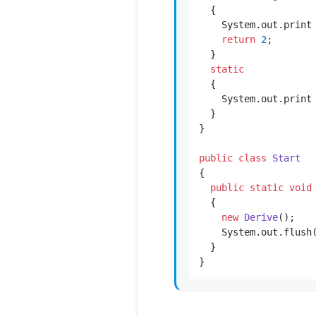
  {

    System.out.print
return
2
;

  }

static
  {

    System.out.print
  }

}

public
class
Start
{

public
static
void
  {

new
Derive
();

    System.out.flush(
  }

}