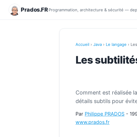
Prados.FR
Programmation, architecture & sécurité — de
Accueil
›
Java
›
Le langage
› Les
Les subtilit
Comment est réalisée la 
détails subtils pour évi
Par
Philippe PRADOS
- 19
www.prados.fr