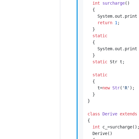
int
surcharge
()
  {

    System.out.print
return
1
;

  }

static
  {

    System.out.print
  }

static
 Str t;

static
  {

    t=
new
Str
(
'R'
); 
  }

}

class
Derive
extends
{

int
 c_=surcharge();
  Derive()
