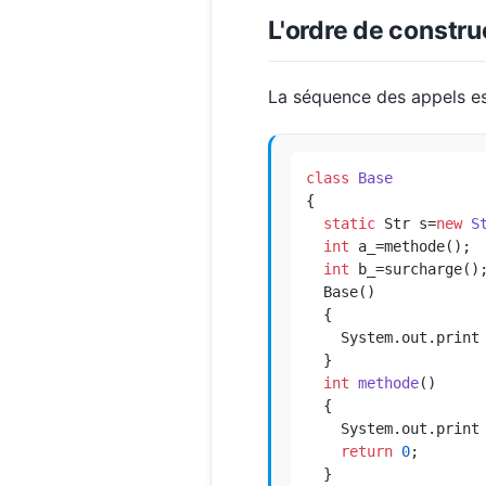
L'ordre de constru
La séquence des appels es
class
Base
{

static
 Str s=
new
S
int
 a_=methode();

int
 b_=surcharge();
  Base()

  {

    System.out.print
  }

int
methode
()
  {

    System.out.print
return
0
;

  }
