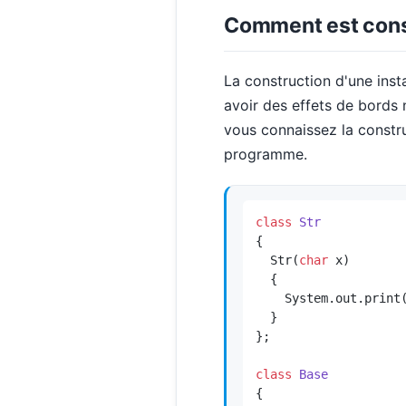
Comment est const
La construction d'une inst
avoir des effets de bords 
vous connaissez la construc
programme.
class
Str
{

  Str(
char
 x)

  {

    System.out.print(
  }

};

class
Base
{
