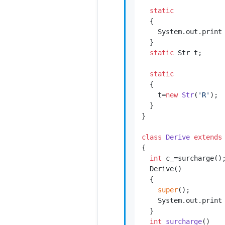
static
  {

    System.out.print
  }

static
 Str t;

static
  {

    t=
new
Str
(
'R'
);

  }

}

class
Derive
extends
{

int
 c_=surcharge();
  Derive()

  {

super
();

    System.out.print
  }

int
surcharge
()