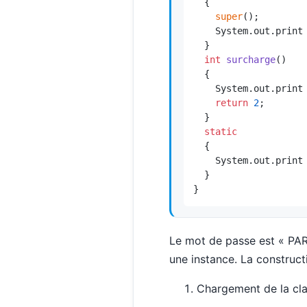
  {

super
();

    System.out.print
  }

int
surcharge
()
  {

    System.out.print
return
2
;

  }

static
  {

    System.out.print
  }

}
Le mot de passe est « PA
une instance. La construc
Chargement de la clas