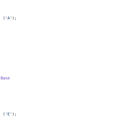
  (
'A'
);

Base


  (
'E'
);
