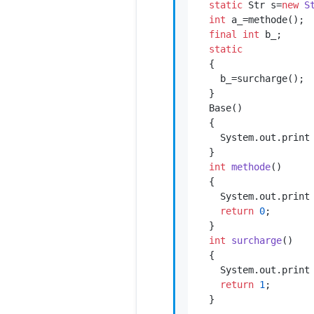
static
 Str s=
new
S
int
 a_=methode();

final
int
 b_;

static
  {

    b_=surcharge();

  }

  Base()

  {

    System.out.print
  }

int
methode
()
  {

    System.out.print
return
0
;

  }

int
surcharge
()
  {

    System.out.print
return
1
;

  }
