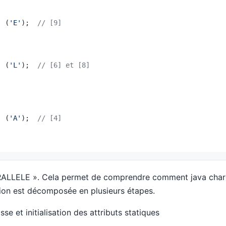
  (
'E'
);  
// [9]
  (
'L'
);  
// [6] et [8]
  (
'A'
);  
// [4]
RALLELE ». Cela permet de comprendre comment java charge
tion est décomposée en plusieurs étapes.
se et initialisation des attributs statiques