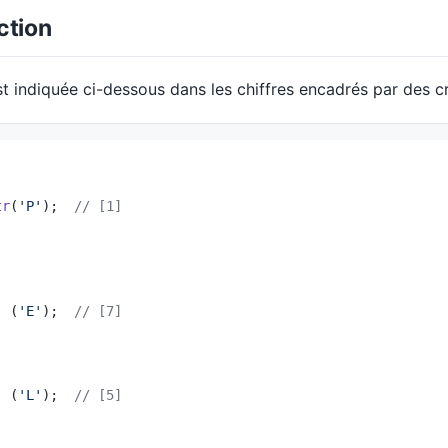
ction
t indiquée ci-dessous dans les chiffres encadrés par des c
tr
(
'P'
);  
// [1]


  (
'E'
);  
// [7]
  (
'L'
);  
// [5]