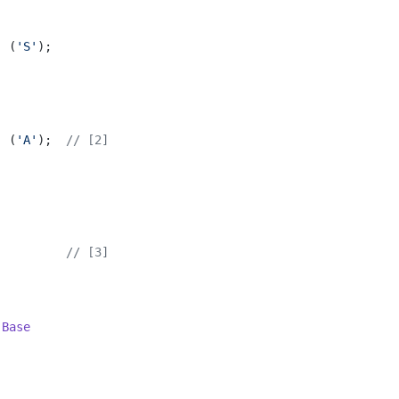
  (
'S'
);

  (
'A'
);  
// [2]
          
// [3]
Base

