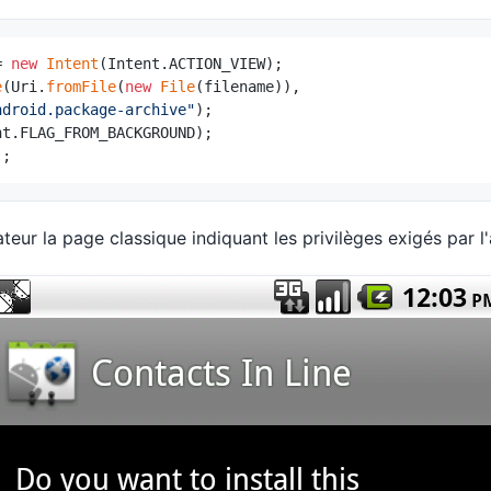
= 
new
Intent
(Intent.ACTION_VIEW);

e
(Uri.
fromFile
(
new
File
(filename)),

ndroid.package-archive"
);

);
sateur la page classique indiquant les privilèges exigés par l'