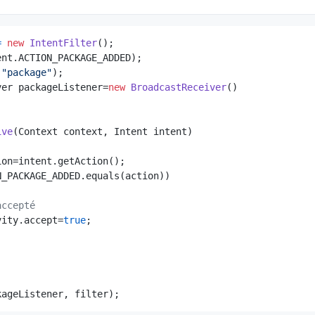
=
new
IntentFilter
();

nt.ACTION_PACKAGE_ADDED);

(
"package"
ver packageListener=
new
BroadcastReceiver
()

ive
(Context context, Intent intent)
on=intent.getAction();

_PACKAGE_ADDED.equals(action))

accepté
vity.accept=
true
;

kageListener, filter);