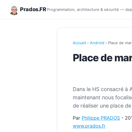
Prados.FR
Programmation, architecture & sécurité — de
Accueil
›
Android
› Place de ma
Place de ma
Dans le HS consacré à A
maintenant nous focalis
de réaliser une place d
Par
Philippe PRADOS
- 20
www.prados.fr