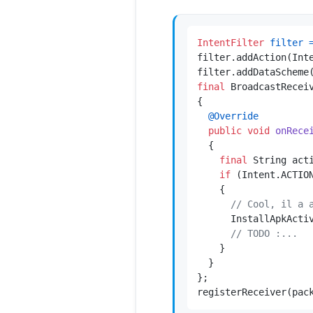
IntentFilter
filter
filter.addAction(Inte
filter.addDataScheme
final
 BroadcastRecei
{

@Override
public
void
onRece
  {

final
 String acti
if
 (Intent.ACTION
    {

// Cool, il a 
      InstallApkActi
// TODO :...
    }

  }

};

registerReceiver(pac