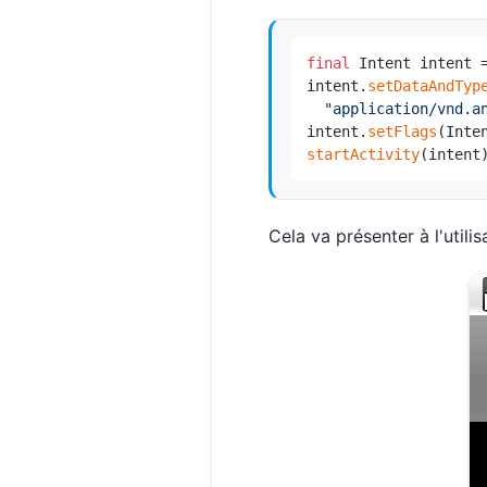
final
 Intent intent 
intent.
setDataAndTyp
"application/vnd.a
intent.
setFlags
startActivity
(intent
Cela va présenter à l'utili