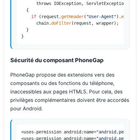
      throws IOException, ServletException

{

if
 (request.
getHeader
(
"User-Agent"
).
equals
(
      chain.
doFilter
(request, wrapper);

  }

}
Sécurité du composant PhoneGap
PhoneGap propose des extensions vers des
composants ou des fonctions du téléphone,
inaccessibles aux pages HTML5. Pour cela, des
privilèges complémentaires doivent être accordés
pour Android.
<uses-permission android:name=
"android.permissi
<uses-permission android:name=
"android.permissi