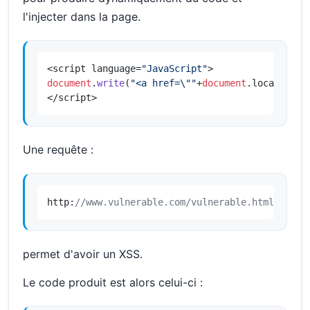
l'injecter dans la page.
<script language=
"JavaScript"
document
.
write
(
"<a href=\""
+
document
.
location
+
"
</script>
Une requête :
http:
//www.vulnerable.com/vulnerable.html?">Ins
permet d'avoir un XSS.
Le code produit est alors celui-ci :