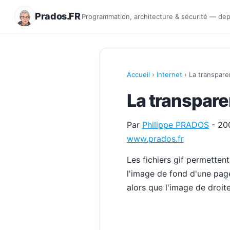
Prados.FR
Programmation, architecture & sécurité — de
Accueil
›
Internet
› La transpare
La transpare
Par
Philippe PRADOS
- 20
www.prados.fr
Les fichiers gif permetten
l'image de fond d'une pag
alors que l'image de droite