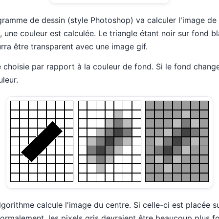
ramme de dessin (style Photoshop) va calculer l'image de d
une couleur est calculée. Le triangle étant noir sur fond bla
urra être transparent avec une image gif.
 choisie par rapport à la couleur de fond. Si le fond change
leur.
algorithme calcule l'image du centre. Si celle-ci est placée 
ormalement, les pixels gris devraient être beaucoup plus f