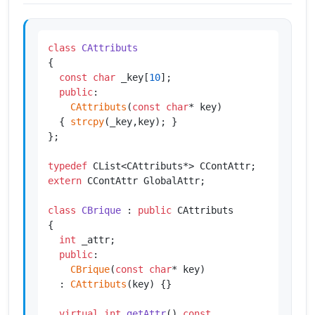
class
CAttributs
{

const
char
 _key[
10
];

public
:

CAttributs
(
const
char
* key)

  { 
strcpy
(_key,key); }

};

typedef
extern
 CContAttr GlobalAttr;

class
CBrique
 : 
public
 CAttributs

{

int
 _attr;

public
:

CBrique
(
const
char
* key)

  : 
CAttributs
(key) {}

virtual
int
getAttr
()
const