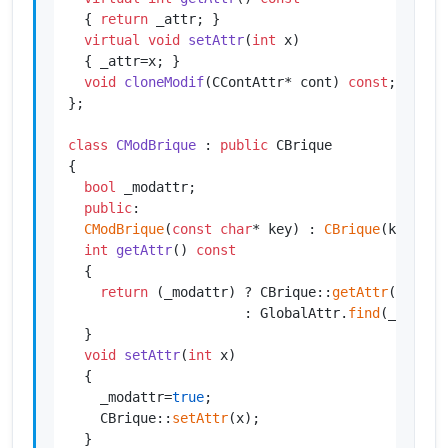
{ 
return
 _attr; }

virtual
void
setAttr
(
int
 x)
{ _attr=x; }

void
cloneModif
(CContAttr* cont)
const
;

};

class
CModBrique
 : 
public
 CBrique

{

bool
 _modattr;

public
:

CModBrique
(
const
char
* key) : 
CBrique
(key), _
int
getAttr
()
const
{

return
 (_modattr) ? CBrique::
getAttr
()

                      : GlobalAttr.
find
(_key)->
  }

void
setAttr
(
int
 x)
{

    _modattr=
true
;

    CBrique::
setAttr
(x);

  }
