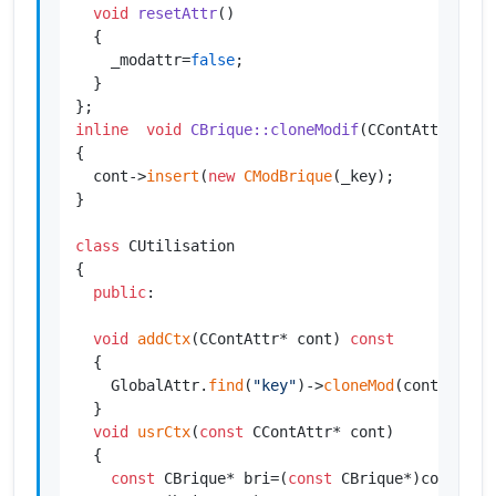
void
resetAttr
()
{

    _modattr=
false
;

  }

inline
void
CBrique::cloneModif
(CContAttr* con
{

  cont->
insert
(
new
CModBrique
(_key);

}

class
 CUtilisation

{

public
:

void
addCtx
(CContAttr* cont) 
const
  {

    GlobalAttr.
find
(
"key"
)->
cloneMod
(cont);

  }

void
usrCtx
(
const
 CContAttr* cont)

  {

const
 CBrique* bri=(
const
 CBrique*)cont->
fi