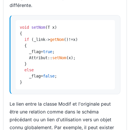
différente.
void
setNom
(T x)
{

if
 (_link->
getNom
()!=x)

  {

    _flag=
true
;

    Attribut::
setNom
(x);

  }

else
    _flag=
false
;

}
Le lien entre la classe Modif et l'originale peut
être une relation comme dans le schéma
précédant ou un lien d'utilisation vers un objet
connu globalement. Par exemple, il peut exister